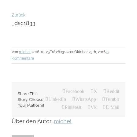
Zurück
_dsc1833
Von
michel
|
2016-10-25T18:28:13+02:00
Oktober 25th, 2016
|
0
Kommentare
Facebook
X
Reddit
Share This
LinkedIn
WhatsApp
Tumblr
Story, Choose
Your Platform!
Pinterest
Vk
E-Mail
Über den Autor:
michel