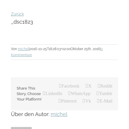
Zurück
_dsc1823
Von
michel
|
2016-10-25T18:28:03+02:00
Oktober 25th, 2016
|
0
Kommentare
Facebook
X
Reddit
Share This
LinkedIn
WhatsApp
Tumblr
Story, Choose
Your Platform!
Pinterest
Vk
E-Mail
Über den Autor:
michel