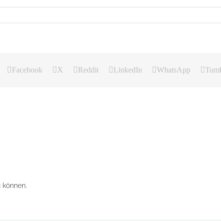
Facebook
X
Reddit
LinkedIn
WhatsApp
Tumb
 können.