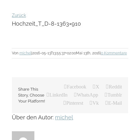
Zurück
Hochzeit_T_D-8-1363×910
Von
michel
|
2016-05-13T13:55:37+02:00
Mai 13th, 2016
|
0 Kommentare
Facebook
X
Reddit
Share This
LinkedIn
WhatsApp
Tumblr
Story, Choose
Your Platform!
Pinterest
Vk
E-Mail
Über den Autor:
michel