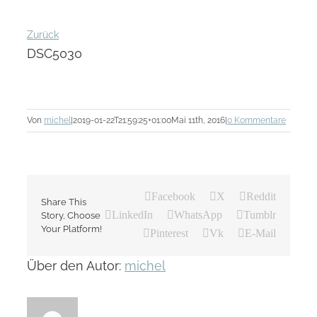
Zurück
DSC5030
Von
michel
|
2019-01-22T21:59:25+01:00
Mai 11th, 2016
|
0 Kommentare
Facebook
X
Reddit
Share This
LinkedIn
WhatsApp
Tumblr
Story, Choose
Your Platform!
Pinterest
Vk
E-Mail
Über den Autor:
michel